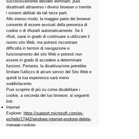
successivamente desideri eliminarli, puoi
disattivarli attraverso i diversi browser o tramite
i sistemi abilitati da tali terze parti.
Allo stesso modo, la maggior parte dei browser
consente di essere avvisati della presenza di
cookie o di rifiutarli automaticamente. Se li
rifiuti, sarai in grado di continuare a utilizzare il
nostro sito Web, ma potresti riscontrare
difficoltà in termini di navigazione e
funzionamento del sito Web e potresti non
essere in grado di accedere a determinate
funzioni. Pertanto, la disattivazione potrebbe
limitare l'utilizzo di alcuni servizi del Sito Web e
quindi la tua esperienza sarà meno
soddisfacente.
Puoi scoprire di più su come disabilitare i
cookie, a seconda del tuo browser, ai seguenti
link:
Internet
Explorer:
https://support.microsoft.com/es-
es/help/17442/windows-internet-explorer-delete-
manage-cookies
Firefox:
https://support.mozilla.org/es/kb/habilita
r-y-deshabilitar-cookies-sitios-web-rastrear-