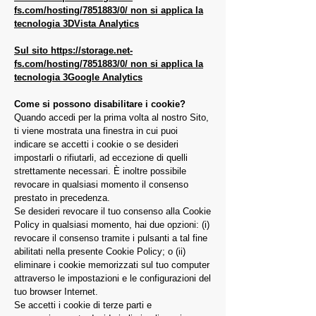
fs.com/hosting/7851883/0/
non si applica la
tecnologia 3DVista Analytics
Sul sito
https://storage.net-
fs.com/hosting/7851883/0/
non si applica la
tecnologia 3Google Analytics
Come si possono disabilitare i cookie?
Quando accedi per la prima volta al nostro Sito,
ti viene mostrata una finestra in cui puoi
indicare se accetti i cookie o se desideri
impostarli o rifiutarli, ad eccezione di quelli
strettamente necessari. È inoltre possibile
revocare in qualsiasi momento il consenso
prestato in precedenza.
Se desideri revocare il tuo consenso alla Cookie
Policy in qualsiasi momento, hai due opzioni: (i)
revocare il consenso tramite i pulsanti a tal fine
abilitati nella presente Cookie Policy; o (ii)
eliminare i cookie memorizzati sul tuo computer
attraverso le impostazioni e le configurazioni del
tuo browser Internet.
Se accetti i cookie di terze parti e