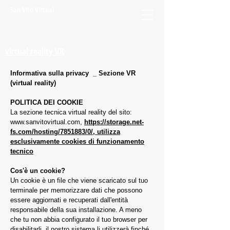
San Vito Virtual
virtual reality VR
Informativa sulla privacy _ Sezione VR
(virtual reality)
POLITICA DEI COOKIE
La sezione tecnica virtual reality del sito:
www.sanvitovirtual.com,
https://storage.net-
fs.com/hosting/7851883/0/,
utilizza
esclusivamente cookies di funzionamento
tecnico
Cos'è un cookie?
Un cookie è un file che viene scaricato sul tuo
terminale per memorizzare dati che possono
essere aggiornati e recuperati dall'entità
responsabile della sua installazione. A meno
che tu non abbia configurato il tuo browser per
disabilitarli, il nostro sistema li utilizzerà finché